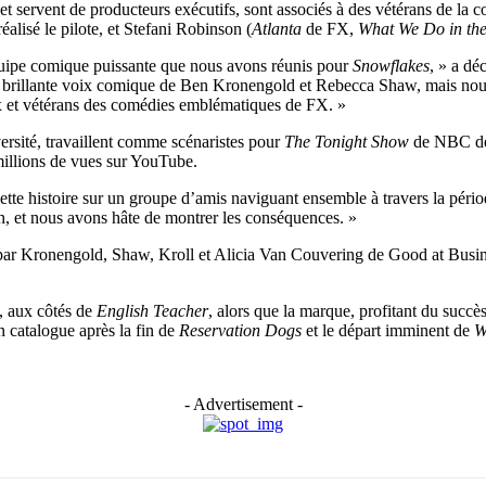
e et servent de producteurs exécutifs, sont associés à des vétérans de l
éalisé le pilote, et Stefani Robinson (
Atlanta
de FX,
What We Do in th
quipe comique puissante que nous avons réunis pour
Snowflakes
, » a dé
a brillante voix comique de Ben Kronengold et Rebecca Shaw, mais nous
ux et vétérans des comédies emblématiques de FX. »
rsité, travaillent comme scénaristes pour
The Tonight Show
de NBC dep
millions de vues sur YouTube.
e histoire sur un groupe d’amis naviguant ensemble à travers la période l
n, et nous avons hâte de montrer les conséquences. »
par Kronengold, Shaw, Kroll et Alicia Van Couvering de Good at Busine
, aux côtés de
English Teacher
, alors que la marque, profitant du succè
 catalogue après la fin de
Reservation Dogs
et le départ imminent de
W
- Advertisement -