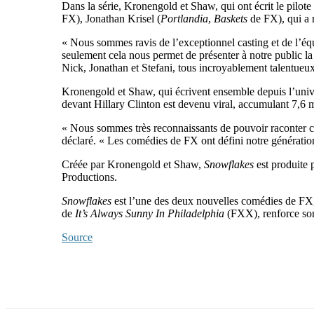
Dans la série, Kronengold et Shaw, qui ont écrit le pilot
FX), Jonathan Krisel (
Portlandia
,
Baskets
de FX), qui a r
« Nous sommes ravis de l’exceptionnel casting et de l’é
seulement cela nous permet de présenter à notre public l
Nick, Jonathan et Stefani, tous incroyablement talentue
Kronengold et Shaw, qui écrivent ensemble depuis l’unive
devant Hillary Clinton est devenu viral, accumulant 7,6 
« Nous sommes très reconnaissants de pouvoir raconter cett
déclaré. « Les comédies de FX ont défini notre génératio
Créée par Kronengold et Shaw,
Snowflakes
est produite 
Productions.
Snowflakes
est l’une des deux nouvelles comédies de FX
de
It’s Always Sunny In Philadelphia
(FXX), renforce son
Source