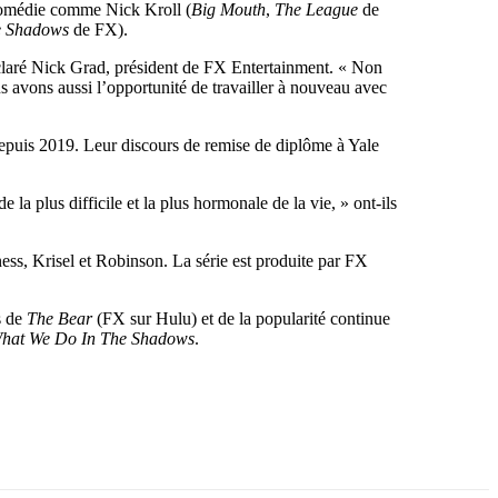
a comédie comme Nick Kroll (
Big Mouth
,
The League
de
e Shadows
de FX).
claré Nick Grad, président de FX Entertainment. « Non
 avons aussi l’opportunité de travailler à nouveau avec
uis 2019. Leur discours de remise de diplôme à Yale
a plus difficile et la plus hormonale de la vie, » ont-ils
ss, Krisel et Robinson. La série est produite par FX
s de
The Bear
(FX sur Hulu) et de la popularité continue
hat We Do In The Shadows
.