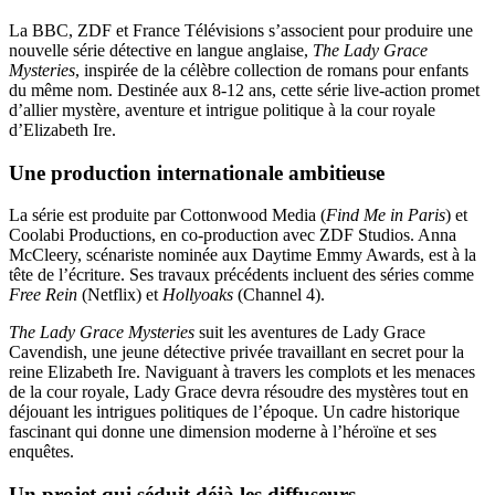
La BBC, ZDF et France Télévisions s’associent pour produire une
nouvelle série détective en langue anglaise,
The Lady Grace
Mysteries
, inspirée de la célèbre collection de romans pour enfants
du même nom. Destinée aux 8-12 ans, cette série live-action promet
d’allier mystère, aventure et intrigue politique à la cour royale
d’Elizabeth Ire.
Une production internationale ambitieuse
La série est produite par Cottonwood Media (
Find Me in Paris
) et
Coolabi Productions, en co-production avec ZDF Studios. Anna
McCleery, scénariste nominée aux Daytime Emmy Awards, est à la
tête de l’écriture. Ses travaux précédents incluent des séries comme
Free Rein
(Netflix) et
Hollyoaks
(Channel 4).
The Lady Grace Mysteries
suit les aventures de Lady Grace
Cavendish, une jeune détective privée travaillant en secret pour la
reine Elizabeth Ire. Naviguant à travers les complots et les menaces
de la cour royale, Lady Grace devra résoudre des mystères tout en
déjouant les intrigues politiques de l’époque. Un cadre historique
fascinant qui donne une dimension moderne à l’héroïne et ses
enquêtes.
Un projet qui séduit déjà les diffuseurs