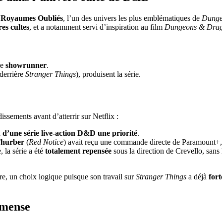
 Royaumes Oubliés
, l’un des univers les plus emblématiques de
Dunge
es cultes
, et a notamment servi d’inspiration au film
Dungeons & Drago
de
showrunner
.
derrière
Stranger Things
), produisent la série.
ssements avant d’atterrir sur Netflix :
n d’une série live-action D&D une priorité
.
Thurber
(
Red Notice
) avait reçu une commande directe de Paramount+, 
 la série a été
totalement repensée
sous la direction de Crevello, sans 
ure, un choix logique puisque son travail sur
Stranger Things
a déjà
for
mmense