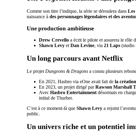
Comme son titre l’indique, la série se déroulera dans
Les
naissance à
des personnages légendaires et des aventur
Une production ambitieuse
Drew Crevello
a écrit le pilote et assurera le rôle 
Shawn Levy
et
Dan Levine
, via
21 Laps
(studio 
Un long parcours avant Netflix
Le projet
Dungeons & Dragons
a connu plusieurs rebondi
En 2021, Hasbro via eOne avait fait de
la créatio
En 2023, un projet dirigé par
Rawson Marshall 
Avec
Hasbro Entertainment
désormais en charge,
initial de Thurber.
C’est à ce moment-là que
Shawn Levy
a rejoint l’avent
public.
Un univers riche et un potentiel i