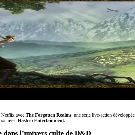
r Netflix avec
The Forgotten Realms
, une série live-action développé
ation avec
Hasbro Entertainment
.
e dans l’univers culte de D&D