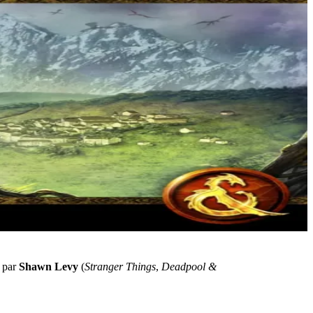
e par
Shawn Levy
(
Stranger Things
,
Deadpool &