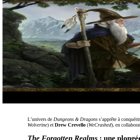
L’univers de
Dungeons & Dragons
s’apprête à conquéri
Wolverine
) et
Drew Crevello
(
WeCrashed
), en collabor
The Forgotten Realms
: une plongé