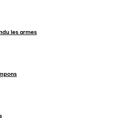
endu les armes
ampons
s