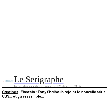
Le Serigraphe
Le média qui décortique la TV depuis 2015
Castings
Einstein : Tony Shalhoub rejoint la nouvelle série
CBS… et ça ressemble...