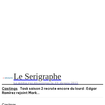
Le Serigraphe
Le média qui décortique la TV depuis 2015
Castings
Task saison 2 recrute encore du lourd : Edgar
Ramírez rejoint Mark...
Castings