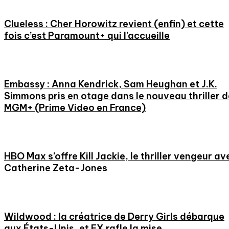
Clueless : Cher Horowitz revient (enfin) et cette
fois c’est Paramount+ qui l’accueille
Embassy : Anna Kendrick, Sam Heughan et J.K.
Simmons pris en otage dans le nouveau thriller d
MGM+ (Prime Video en France)
HBO Max s’offre Kill Jackie, le thriller vengeur av
Catherine Zeta-Jones
Wildwood : la créatrice de Derry Girls débarque
aux États-Unis, et FX rafle la mise