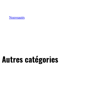
Nouveautés
The Trial of Louise Woodward :
HBO ressuscite un fait divers qui a
électrisé les années 90
Autres catégories
All
Castings
Dossiers
News
Next on...
Pilot d'essai