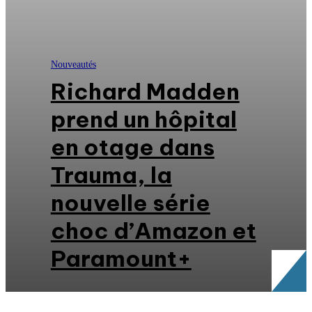
Nouveautés
Richard Madden
prend un hôpital
en otage dans
Trauma, la
nouvelle série
choc d’Amazon et
Paramount+