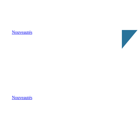
Nouveautés
Ascent : Viola Davis devient une
fixeuse d’élite dans le nouveau
thriller de Paramount+
Nouveautés
DINKS : Marta Kauffman, la mama
de Friends, réinvente le sitcom
multi-caméras chez Amazon