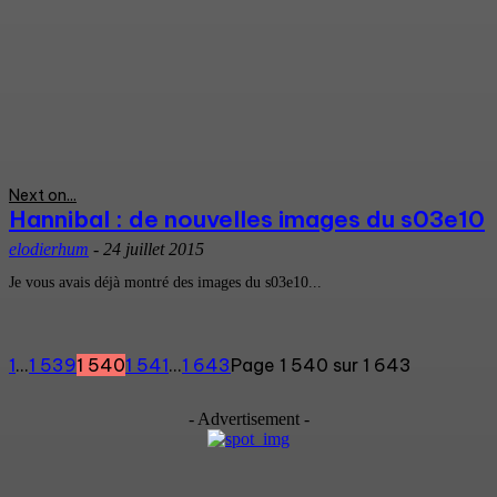
Next on...
Hannibal : de nouvelles images du s03e10
elodierhum
-
24 juillet 2015
Je vous avais déjà montré des images du s03e10...
1
...
1 539
1 540
1 541
...
1 643
Page 1 540 sur 1 643
- Advertisement -