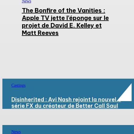
News
The Bonfire of the Vanities :
Apple TV jette l’éponge sur le
projet de David E. Kelley et
Matt Reeves
Castings
Disinherited : Avi Nash rejoint la nouvelle
série FX du créateur de Better Call Saul
News