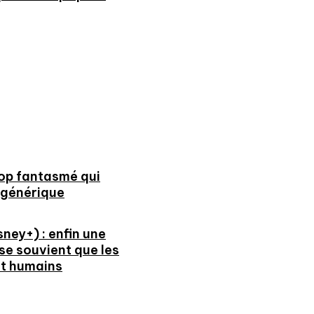
cop fantasmé qui
 générique
ney+) : enfin une
 se souvient que les
t humains