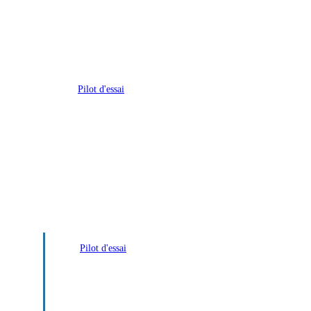
Pilot d'essai
Furious sur Hulu : le thriller
féministe qui donne (enfin)
envie de retourner traquer
des tueurs en série
Pilot d'essai
GIGN sur Netflix : une série
d’action française qui tire à