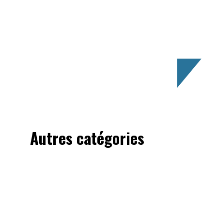
e
Autres catégories
All
Castings
Dossiers
News
Next on...
Nouveautés