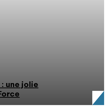
: une jolie
 Force