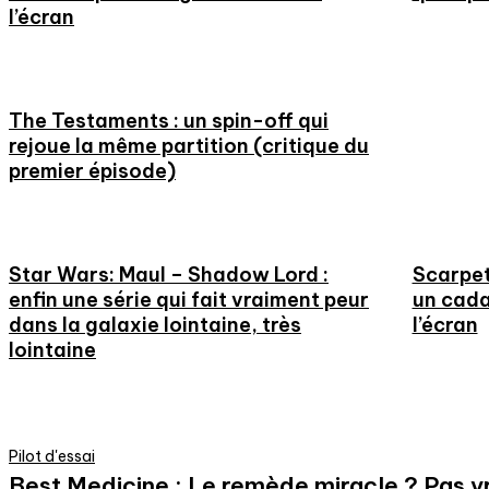
l’écran
The Testaments : un spin-off qui
rejoue la même partition (critique du
premier épisode)
Star Wars: Maul – Shadow Lord :
Scarpet
enfin une série qui fait vraiment peur
un cada
dans la galaxie lointaine, très
l’écran
lointaine
Pilot d'essai
Best Medicine : Le remède miracle ? Pas vr