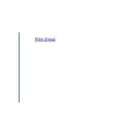
Pilot d'essai
Stuart Fails to Save the
Universe : une idée de
comédie géniale… dommag
que le premier épisode ait
oublié d’être une comédie