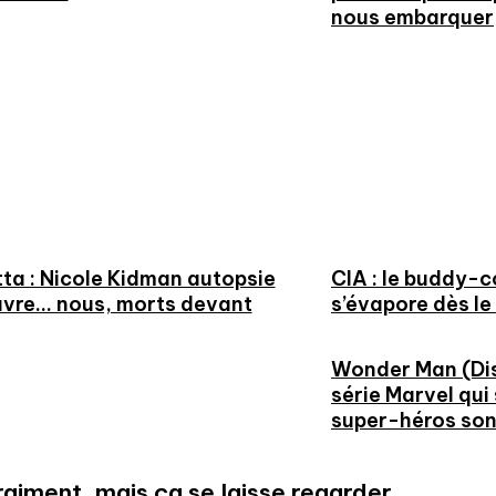
nous embarquer
ta : Nicole Kidman autopsie
CIA : le buddy-
vre… nous, morts devant
s’évapore dès le
Wonder Man (Dis
série Marvel qui
super-héros son
aiment, mais ça se laisse regarder