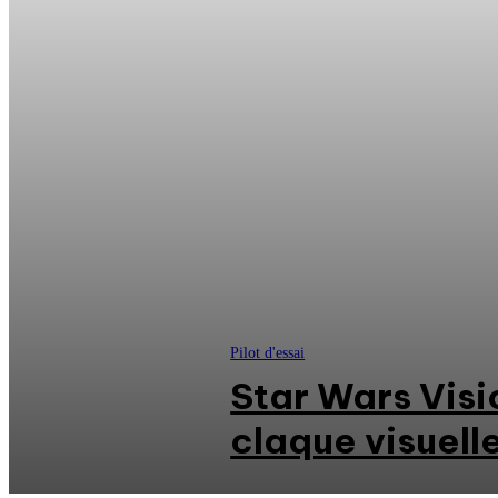
Pilot d'essai
Star Wars Visio
claque visuell