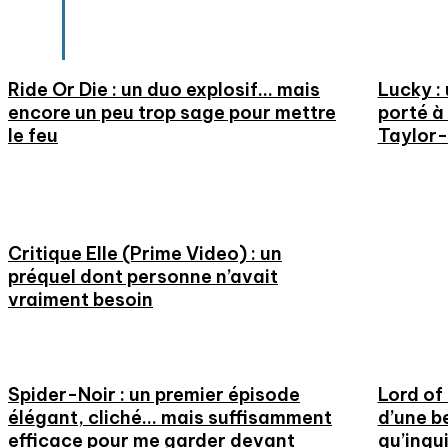
côté de sa cible
Ride Or Die : un duo explosif… mais
Lucky :
encore un peu trop sage pour mettre
porté à
le feu
Taylor
Critique Elle (Prime Video) : un
préquel dont personne n’avait
vraiment besoin
Spider-Noir : un premier épisode
Lord of 
élégant, cliché… mais suffisamment
d’une b
efficace pour me garder devant
qu’inqu